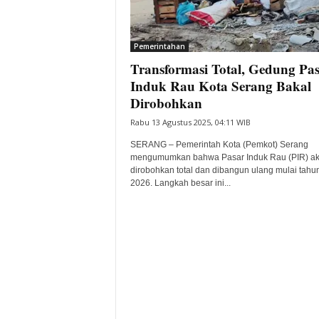
i
t
a
Pemerintahan
B
Transformasi Total, Gedung Pa
a
Induk Rau Kota Serang Bakal
n
Dirobohkan
t
e
Rabu 13 Agustus 2025, 04:11 WIB
n
SERANG – Pemerintah Kota (Pemkot) Serang
H
mengumumkan bahwa Pasar Induk Rau (PIR) a
a
dirobohkan total dan dibangun ulang mulai tahu
r
2026. Langkah besar ini...
i
I
n
i