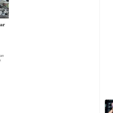
sar
kan
n