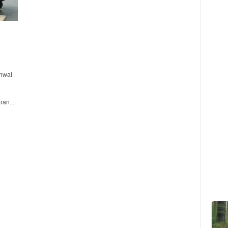
hwal
an...