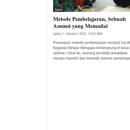
i
Opini
t
Metode Pembelajaran, Sebuah
a
B
Asumsi yang Memadai
a
Sabtu 1 Oktober 2022, 15:05 WIB
n
t
Penerapan metode pembelajaran menjadi hal ik
e
Kegiatan Belajar Mengajar berlangsung di kelas
optimal. Untuk itu, seorang pendidik diwajibkan
n
mampu memilih dan memilah metode pembelajar
H
a
r
i
I
n
i