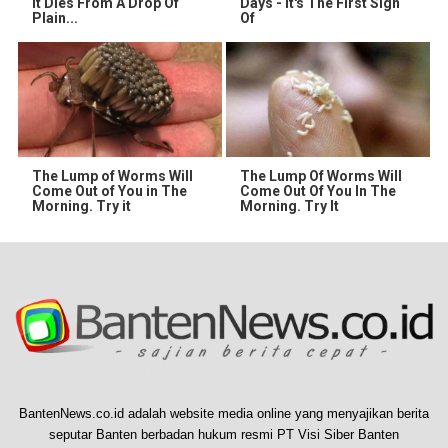
It Dies From A Drop Of
Days - It's The First Sign
Plain...
Of
The Lump of Worms Will
The Lump Of Worms Will
Come Out of You in The
Come Out Of You In The
Morning. Try it
Morning. Try It
BantenNews.co.id adalah website media online yang menyajikan berita
seputar Banten berbadan hukum resmi PT Visi Siber Banten