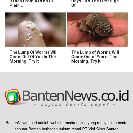
It Dies From A Drop Of
Days - It's The First Sign
Plain...
Of
The Lump Of Worms Will
The Lump of Worms Will
Come Out Of You In The
Come Out of You in The
Morning. Try It
Morning. Try it
BantenNews.co.id adalah website media online yang menyajikan berita
seputar Banten berbadan hukum resmi PT Visi Siber Banten