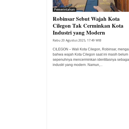
i
Pemerintahan
t
Robinsar Sebut Wajah Kota
a
B
Cilegon Tak Cerminkan Kota
a
Industri yang Modern
n
Rabu 20 Agustus 2025, 17:49 WIB
t
e
CILEGON – Wali Kota Cilegon, Robinsar, menga
n
bahwa wajah Kota Cilegon saat ini masih belum
H
sepenuhnya mencerminkan identitasnya sebagai
industri yang modern. Namun,...
a
r
i
I
n
i