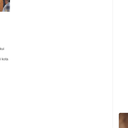
kui
 kota