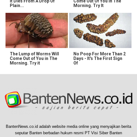
It Dies From A Drop Of
Come Out Of You In The
Plain...
Morning. Try It
The Lump of Worms Will
No Poop For More Than 2
Come Out of You in The
Days - It's The First Sign
Morning. Try it
Of
BantenNews.co.id adalah website media online yang menyajikan berita
seputar Banten berbadan hukum resmi PT Visi Siber Banten