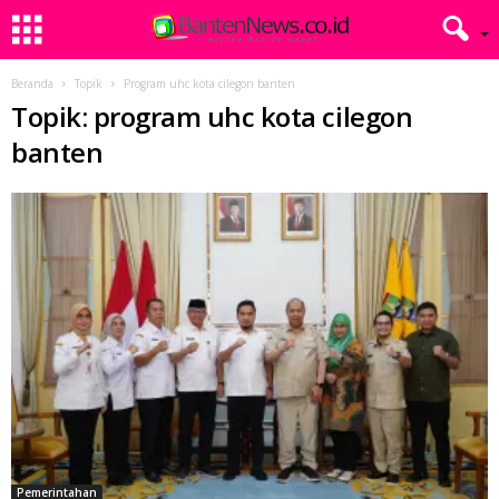
Beranda
Topik
Program uhc kota cilegon banten
Topik: program uhc kota cilegon
banten
Pemerintahan