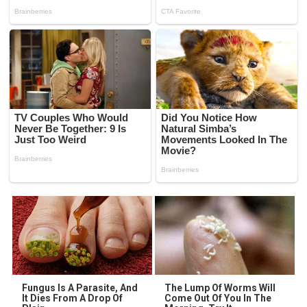
Fungus Is A Parasite, And
The Lump Of Worms Will
It Dies From A Drop Of
Come Out Of You In The