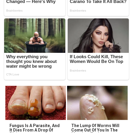
Fungus Is A Parasite, And
The Lump Of Worms Will
It Dies From A Drop Of
Come Out Of You In The