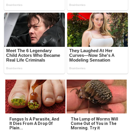
Fungus Is A Parasite, And
The Lump of Worms Will
It Dies From A Drop Of
Come Out of You in The
Plain...
Morning. Try it