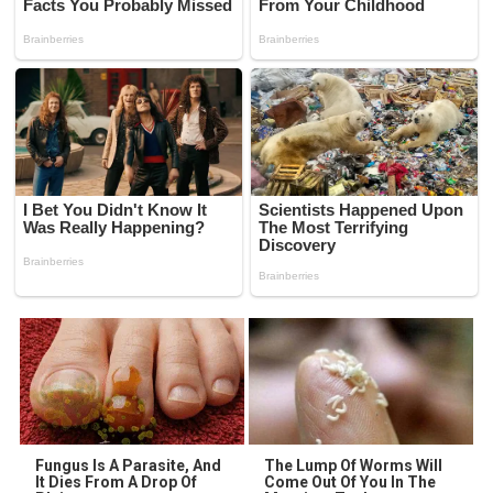
Fungus Is A Parasite, And
The Lump Of Worms Will
It Dies From A Drop Of
Come Out Of You In The