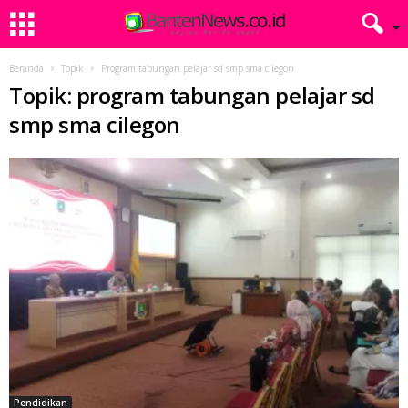
Beranda
Topik
Program tabungan pelajar sd smp sma cilegon
Topik: program tabungan pelajar sd
smp sma cilegon
Pendidikan