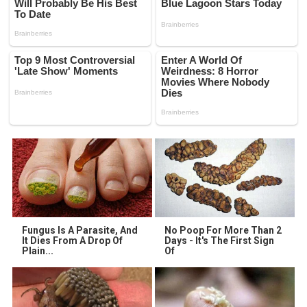
Fungus Is A Parasite, And
No Poop For More Than 2
It Dies From A Drop Of
Days - It's The First Sign
Plain...
Of