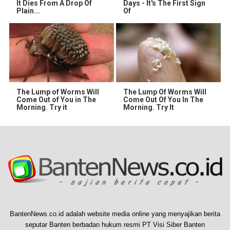
It Dies From A Drop Of
Days - It's The First Sign
Plain...
Of
The Lump of Worms Will
The Lump Of Worms Will
Come Out of You in The
Come Out Of You In The
Morning. Try it
Morning. Try It
BantenNews.co.id adalah website media online yang menyajikan berita
seputar Banten berbadan hukum resmi PT Visi Siber Banten