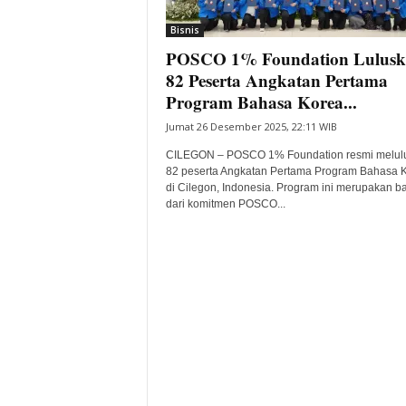
i
Bisnis
t
POSCO 1% Foundation Lulus
a
B
82 Peserta Angkatan Pertama
a
Program Bahasa Korea...
n
Jumat 26 Desember 2025, 22:11 WIB
t
e
CILEGON – POSCO 1% Foundation resmi melul
n
82 peserta Angkatan Pertama Program Bahasa 
H
di Cilegon, Indonesia. Program ini merupakan b
dari komitmen POSCO...
a
r
i
I
n
i