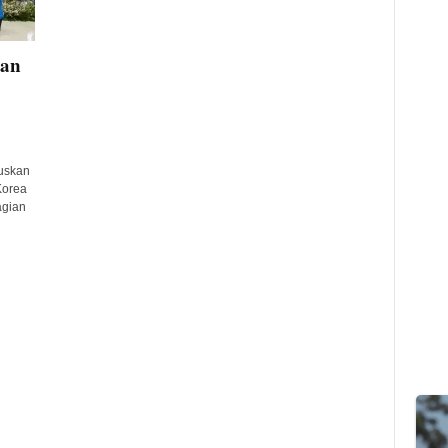
kan
uskan
Korea
agian