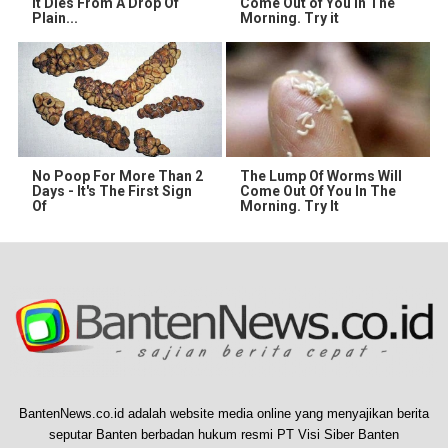
It Dies From A Drop Of
Come Out of You in The
Plain...
Morning. Try it
No Poop For More Than 2
The Lump Of Worms Will
Days - It's The First Sign
Come Out Of You In The
Of
Morning. Try It
BantenNews.co.id adalah website media online yang menyajikan berita
seputar Banten berbadan hukum resmi PT Visi Siber Banten