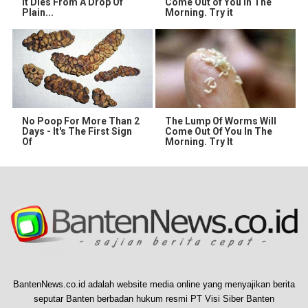
It Dies From A Drop Of
Come Out of You in The
Plain...
Morning. Try it
No Poop For More Than 2
The Lump Of Worms Will
Days - It's The First Sign
Come Out Of You In The
Of
Morning. Try It
BantenNews.co.id adalah website media online yang menyajikan berita
seputar Banten berbadan hukum resmi PT Visi Siber Banten