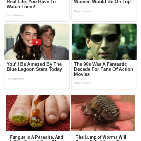
Fungus Is A Parasite, And
The Lump of Worms Will