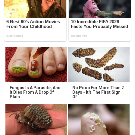
Fungus Is A Parasite, And
No Poop For More Than 2
It Dies From A Drop Of
Days - It's The First Sign
Plain...
Of