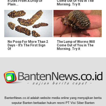
It Dies From A Drop Of
Come Out Of You In The
Plain...
Morning. Try It
No Poop For More Than 2
The Lump of Worms Will
Days - It's The First Sign
Come Out of You in The
Of
Morning. Try it
BantenNews.co.id adalah website media online yang menyajikan berita
seputar Banten berbadan hukum resmi PT Visi Siber Banten