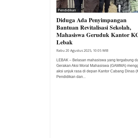
i
Pendidikan
t
Diduga Ada Penyimpangan
a
B
Bantuan Revitalisasi Sekolah,
a
Mahasiswa Geruduk Kantor K
n
Lebak
t
Rabu 20 Agustus 2025, 10:05 WIB
e
n
LEBAK – Belasan mahasiswa yang tergabung d
H
Gerakan Aksi Moral Mahasiswa (GAMMA) mengg
a
aksi unjuk rasa di depan Kantor Cabang Dinas 
r
Pendidikan dan...
i
I
n
i