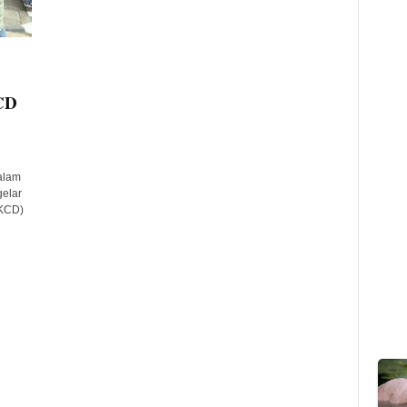
CD
alam
elar
(KCD)