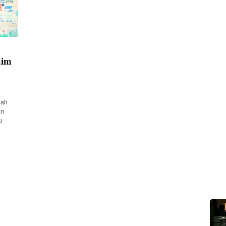
aim
lah
an
u