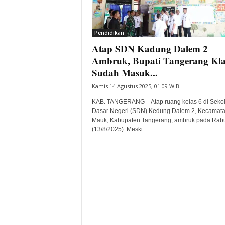
i
t
a
Pendidikan
B
Atap SDN Kadung Dalem 2
a
Ambruk, Bupati Tangerang Kl
n
Sudah Masuk...
t
e
Kamis 14 Agustus 2025, 01:09 WIB
n
KAB. TANGERANG – Atap ruang kelas 6 di Seko
H
Dasar Negeri (SDN) Kedung Dalem 2, Kecamat
a
Mauk, Kabupaten Tangerang, ambruk pada Rab
r
(13/8/2025). Meski...
i
I
n
i