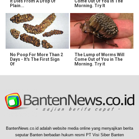
It Dies From A Drop Of
Come Out Of You In The
Plain...
Morning. Try It
No Poop For More Than 2
The Lump of Worms Will
Days - It's The First Sign
Come Out of You in The
Of
Morning. Try it
BantenNews.co.id adalah website media online yang menyajikan berita
seputar Banten berbadan hukum resmi PT Visi Siber Banten