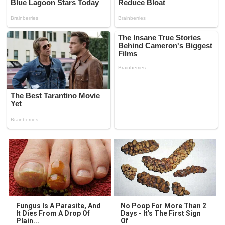
Fungus Is A Parasite, And
No Poop For More Than 2
It Dies From A Drop Of
Days - It's The First Sign
Plain...
Of