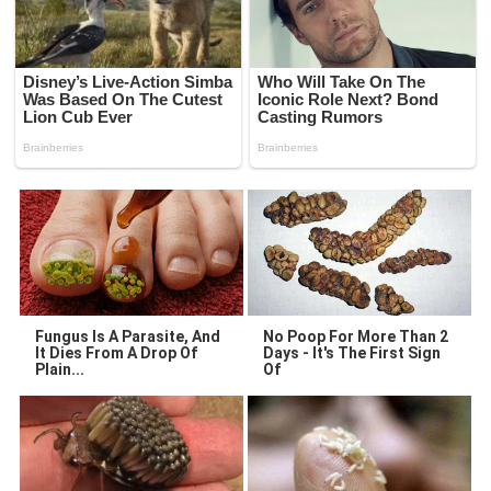
Fungus Is A Parasite, And
No Poop For More Than 2
It Dies From A Drop Of
Days - It's The First Sign
Plain...
Of