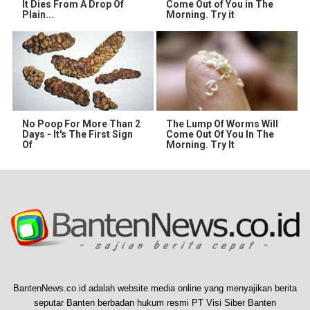
It Dies From A Drop Of
Come Out of You in The
Plain...
Morning. Try it
No Poop For More Than 2
The Lump Of Worms Will
Days - It's The First Sign
Come Out Of You In The
Of
Morning. Try It
BantenNews.co.id adalah website media online yang menyajikan berita
seputar Banten berbadan hukum resmi PT Visi Siber Banten