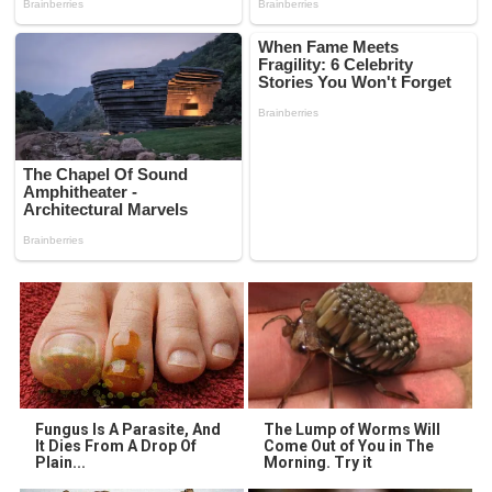
Fungus Is A Parasite, And
The Lump of Worms Will
It Dies From A Drop Of
Come Out of You in The
Plain...
Morning. Try it