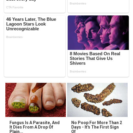
Fungus Is A Parasite, And
No Poop For More Than 2
It Dies From A Drop Of
Days - It's The First Sign
Plain...
Of