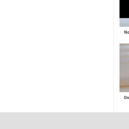
No
On