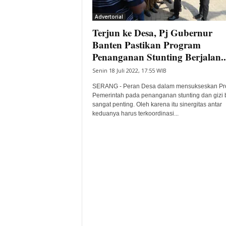
i
Advertorial
t
Terjun ke Desa, Pj Gubernur
a
B
Banten Pastikan Program
a
Penanganan Stunting Berjalan..
n
Senin 18 Juli 2022, 17:55 WIB
t
e
SERANG - Peran Desa dalam mensukseskan P
n
Pemerintah pada penanganan stunting dan gizi 
H
sangat penting. Oleh karena itu sinergitas antar
keduanya harus terkoordinasi...
a
r
i
I
n
i