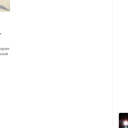
.
rogram
buruk