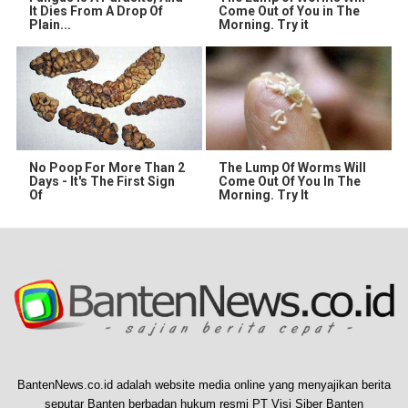
It Dies From A Drop Of
Come Out of You in The
Plain...
Morning. Try it
No Poop For More Than 2
The Lump Of Worms Will
Days - It's The First Sign
Come Out Of You In The
Of
Morning. Try It
BantenNews.co.id adalah website media online yang menyajikan berita
seputar Banten berbadan hukum resmi PT Visi Siber Banten