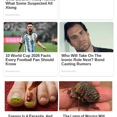
Fungus Is A Parasite, And
The Lump of Worms Will