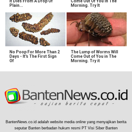
It Dies From A Drop Of
Come Out Of You In The
Plain...
Morning. Try It
No Poop For More Than 2
The Lump of Worms Will
Days - It's The First Sign
Come Out of You in The
Of
Morning. Try it
BantenNews.co.id adalah website media online yang menyajikan berita
seputar Banten berbadan hukum resmi PT Visi Siber Banten