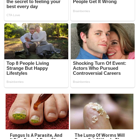
Fungus Is A Parasite, And
The Lump Of Worms Will