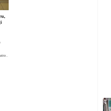
ru,
i
n
hir...