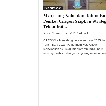
i
Pemerintahan
t
Menjelang Natal dan Tahun Ba
a
B
Pemkot Cilegon Siapkan Strateg
a
Tekan Inflasi
n
Selasa 18 November 2025, 15:49 WIB
t
e
CILEGON – Menjelang perayaan Natal 2025 da
n
Tahun Baru 2026, Pemerintah Kota Cilegon
H
menyiapkan sejumlah program strategis untuk
menjaga stabilitas harga menjelang momentum ak
a
r
i
I
n
i