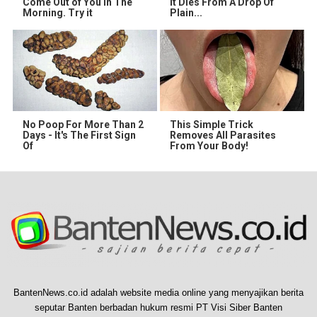
Come Out of You in The
It Dies From A Drop Of
Morning. Try it
Plain...
No Poop For More Than 2
This Simple Trick
Days - It's The First Sign
Removes All Parasites
Of
From Your Body!
BantenNews.co.id adalah website media online yang menyajikan berita
seputar Banten berbadan hukum resmi PT Visi Siber Banten