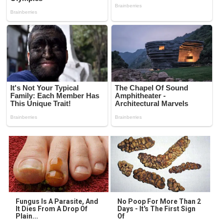
Fungus Is A Parasite, And
No Poop For More Than 2
It Dies From A Drop Of
Days - It's The First Sign
Plain...
Of