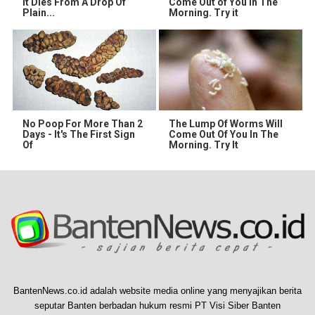
It Dies From A Drop Of
Come Out of You in The
Plain...
Morning. Try it
No Poop For More Than 2
The Lump Of Worms Will
Days - It's The First Sign
Come Out Of You In The
Of
Morning. Try It
BantenNews.co.id adalah website media online yang menyajikan berita
seputar Banten berbadan hukum resmi PT Visi Siber Banten