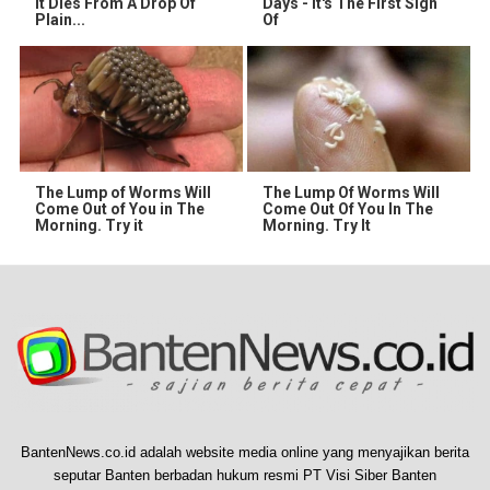
It Dies From A Drop Of
Days - It's The First Sign
Plain...
Of
The Lump of Worms Will
The Lump Of Worms Will
Come Out of You in The
Come Out Of You In The
Morning. Try it
Morning. Try It
BantenNews.co.id adalah website media online yang menyajikan berita
seputar Banten berbadan hukum resmi PT Visi Siber Banten