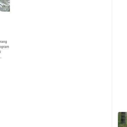
rang
rogram
i
.