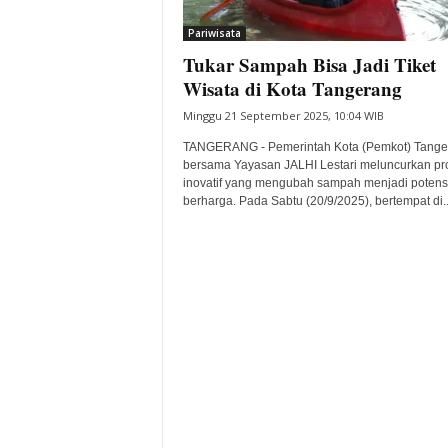
i
Pariwisata
t
Tukar Sampah Bisa Jadi Tiket
a
B
Wisata di Kota Tangerang
a
Minggu 21 September 2025, 10:04 WIB
n
t
TANGERANG - Pemerintah Kota (Pemkot) Tange
e
bersama Yayasan JALHI Lestari meluncurkan p
inovatif yang mengubah sampah menjadi potens
n
berharga. Pada Sabtu (20/9/2025), bertempat di..
H
a
r
i
I
n
i