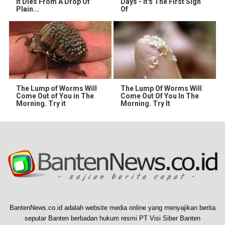
It Dies From A Drop Of
Days - It's The First Sign
Plain...
Of
The Lump of Worms Will
The Lump Of Worms Will
Come Out of You in The
Come Out Of You In The
Morning. Try it
Morning. Try It
BantenNews.co.id adalah website media online yang menyajikan berita
seputar Banten berbadan hukum resmi PT Visi Siber Banten