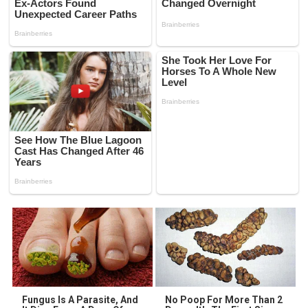
Fungus Is A Parasite, And
No Poop For More Than 2