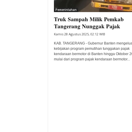
i
Pemerintahan
t
Truk Sampah Milik Pemkab
a
B
Tangerang Nunggak Pajak
a
Kamis 28 Agustus 2025, 02:12 WIB
n
t
KAB. TANGERANG - Gubernur Banten mengelua
e
kebijakan program pemutihan tunggakan pajak
kendaraan bermotor di Banten hingga Oktober 2
n
mulai dari program pajak kendaraan bermotor...
H
a
r
i
I
n
i