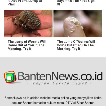
It Dies From A Drop Of
Days - It's The First Sign
Plain...
Of
The Lump of Worms Will
The Lump Of Worms Will
Come Out of You in The
Come Out Of You In The
Morning. Try it
Morning. Try It
BantenNews.co.id adalah website media online yang menyajikan berita
seputar Banten berbadan hukum resmi PT Visi Siber Banten