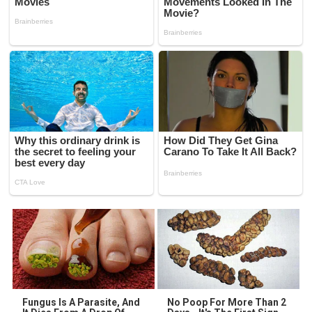
Fungus Is A Parasite, And
No Poop For More Than 2