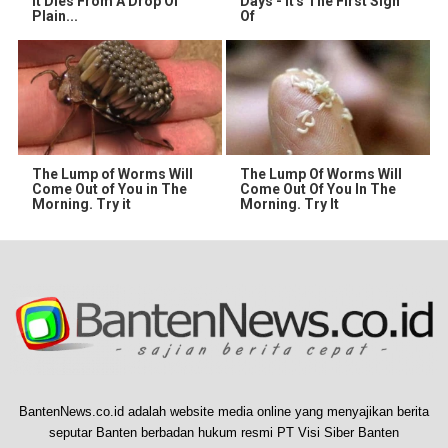
It Dies From A Drop Of
Days - It's The First Sign
Plain...
Of
The Lump of Worms Will
The Lump Of Worms Will
Come Out of You in The
Come Out Of You In The
Morning. Try it
Morning. Try It
BantenNews.co.id adalah website media online yang menyajikan berita
seputar Banten berbadan hukum resmi PT Visi Siber Banten