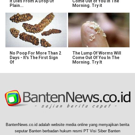
It Dies From A Drop Of
Come Out of You in The
Plain...
Morning. Try it
No Poop For More Than 2
The Lump Of Worms Will
Days - It's The First Sign
Come Out Of You In The
Of
Morning. Try It
BantenNews.co.id adalah website media online yang menyajikan berita
seputar Banten berbadan hukum resmi PT Visi Siber Banten