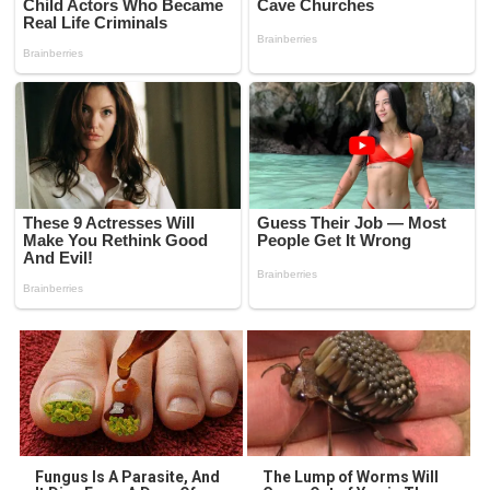
Fungus Is A Parasite, And
The Lump of Worms Will