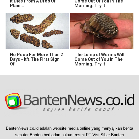
It Dies From A Drop Of
Come Out Of You In The
Plain...
Morning. Try It
No Poop For More Than 2
The Lump of Worms Will
Days - It's The First Sign
Come Out of You in The
Of
Morning. Try it
BantenNews.co.id adalah website media online yang menyajikan berita
seputar Banten berbadan hukum resmi PT Visi Siber Banten