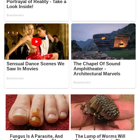
Fungus Is A Parasite, And
The Lump of Worms Will