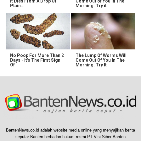
It Dies From A Drop Of
Come Out of You in The
Plain...
Morning. Try it
No Poop For More Than 2
The Lump Of Worms Will
Days - It's The First Sign
Come Out Of You In The
Of
Morning. Try It
BantenNews.co.id adalah website media online yang menyajikan berita
seputar Banten berbadan hukum resmi PT Visi Siber Banten