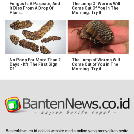
Fungus Is A Parasite, And
The Lump Of Worms Will
It Dies From A Drop Of
Come Out Of You In The
Plain...
Morning. Try It
No Poop For More Than 2
The Lump of Worms Will
Days - It's The First Sign
Come Out of You in The
Of
Morning. Try it
BantenNews.co.id adalah website media online yang menyajikan berita