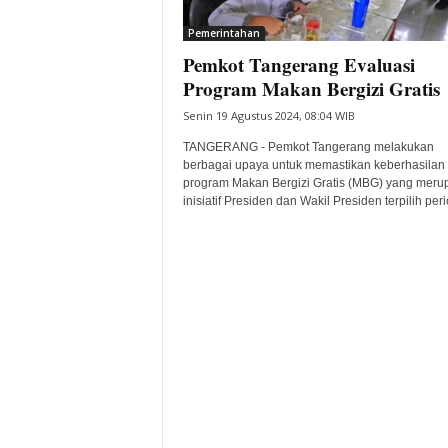
i
Pemerintahan
t
Pemkot Tangerang Evaluasi
a
B
Program Makan Bergizi Gratis
a
Senin 19 Agustus 2024, 08:04 WIB
n
t
TANGERANG - Pemkot Tangerang melakukan
e
berbagai upaya untuk memastikan keberhasilan
program Makan Bergizi Gratis (MBG) yang meru
n
inisiatif Presiden dan Wakil Presiden terpilih peri
H
a
r
i
I
n
i