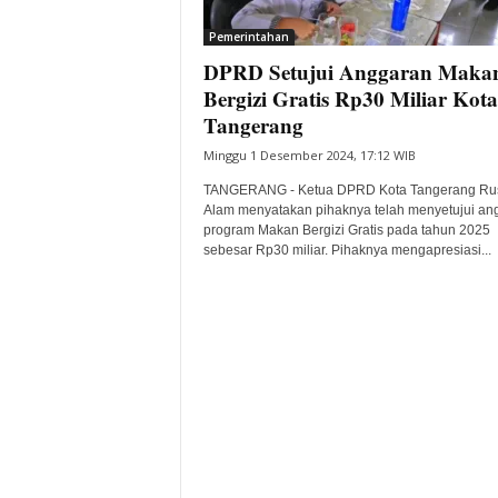
i
Pemerintahan
t
DPRD Setujui Anggaran Maka
a
B
Bergizi Gratis Rp30 Miliar Kota
a
Tangerang
n
Minggu 1 Desember 2024, 17:12 WIB
t
e
TANGERANG - Ketua DPRD Kota Tangerang Ru
n
Alam menyatakan pihaknya telah menyetujui an
H
program Makan Bergizi Gratis pada tahun 2025
sebesar Rp30 miliar. Pihaknya mengapresiasi...
a
r
i
I
n
i