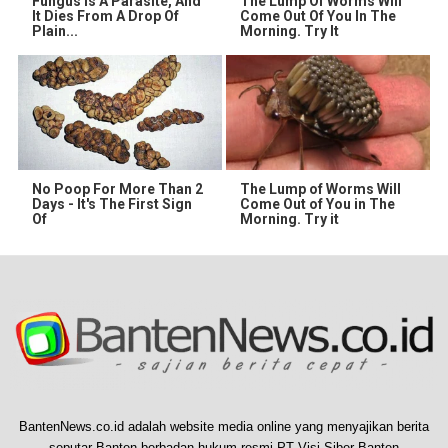
Fungus Is A Parasite, And
The Lump Of Worms Will
It Dies From A Drop Of
Come Out Of You In The
Plain...
Morning. Try It
No Poop For More Than 2
The Lump of Worms Will
Days - It's The First Sign
Come Out of You in The
Of
Morning. Try it
BantenNews.co.id adalah website media online yang menyajikan berita
seputar Banten berbadan hukum resmi PT Visi Siber Banten