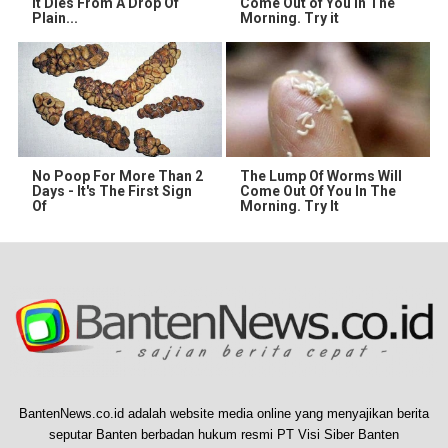
It Dies From A Drop Of
Come Out of You in The
Plain...
Morning. Try it
No Poop For More Than 2
The Lump Of Worms Will
Days - It's The First Sign
Come Out Of You In The
Of
Morning. Try It
BantenNews.co.id adalah website media online yang menyajikan berita
seputar Banten berbadan hukum resmi PT Visi Siber Banten