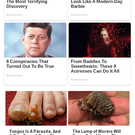
Fungus Is A Parasite, And
The Lump of Worms Will