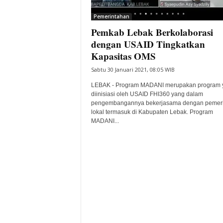
i
Pemerintahan
t
Pemkab Lebak Berkolaborasi
a
B
dengan USAID Tingkatkan
a
Kapasitas OMS
n
Sabtu 30 Januari 2021, 08:05 WIB
t
e
LEBAK - Program MADANI merupakan program 
n
diinisiasi oleh USAID FHI360 yang dalam
H
pengembangannya bekerjasama dengan pemeri
lokal termasuk di Kabupaten Lebak. Program
a
MADANI...
r
i
I
n
i