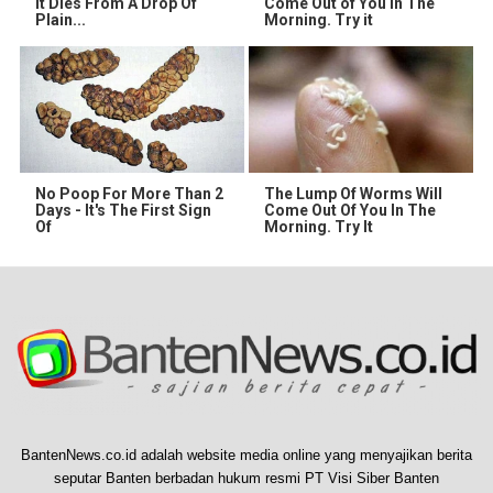
It Dies From A Drop Of
Come Out of You in The
Plain...
Morning. Try it
No Poop For More Than 2
The Lump Of Worms Will
Days - It's The First Sign
Come Out Of You In The
Of
Morning. Try It
BantenNews.co.id adalah website media online yang menyajikan berita
seputar Banten berbadan hukum resmi PT Visi Siber Banten