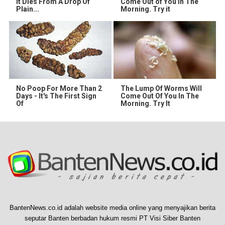
It Dies From A Drop Of
Come Out of You in The
Plain...
Morning. Try it
No Poop For More Than 2
The Lump Of Worms Will
Days - It's The First Sign
Come Out Of You In The
Of
Morning. Try It
BantenNews.co.id adalah website media online yang menyajikan berita
seputar Banten berbadan hukum resmi PT Visi Siber Banten