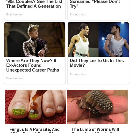
Fungus Is A Parasite, And
The Lump of Worms Will