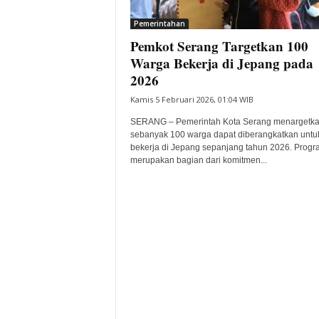
i
Pemerintahan
t
Pemkot Serang Targetkan 100
a
B
Warga Bekerja di Jepang pada
a
2026
n
Kamis 5 Februari 2026, 01:04 WIB
t
e
SERANG – Pemerintah Kota Serang menargetk
n
sebanyak 100 warga dapat diberangkatkan untu
H
bekerja di Jepang sepanjang tahun 2026. Progra
merupakan bagian dari komitmen...
a
r
i
I
n
i