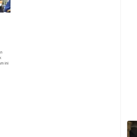
an
k
m ini